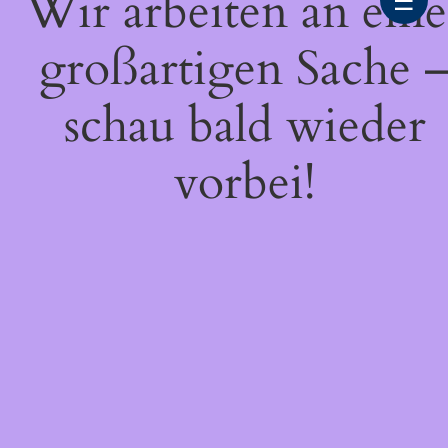
Wir arbeiten an eine
☰
großartigen Sache 
schau bald wieder
vorbei!