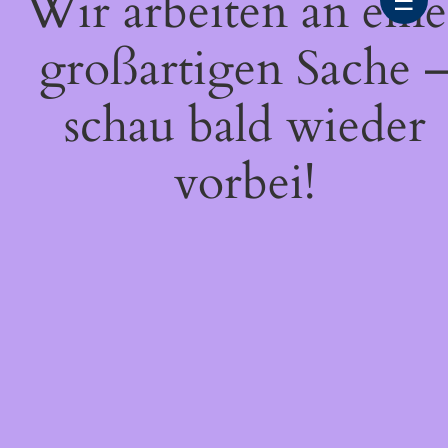
Wir arbeiten an eine
☰
großartigen Sache 
schau bald wieder
vorbei!