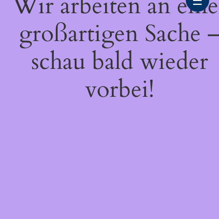
Wir arbeiten an eine
☰
großartigen Sache 
schau bald wieder
vorbei!