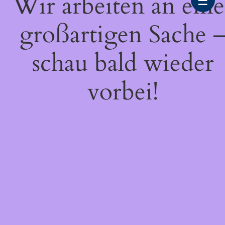
Wir arbeiten an eine
☰
großartigen Sache 
schau bald wieder
vorbei!