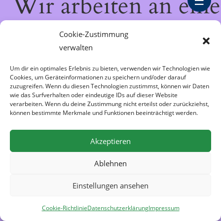
Wir arbeiten an eine
☰
großartigen Sache 
Cookie-Zustimmung
verwalten
schau bald wieder
Um dir ein optimales Erlebnis zu bieten, verwenden wir Technologien wie
Cookies, um Geräteinformationen zu speichern und/oder darauf
vorbei!
zuzugreifen. Wenn du diesen Technologien zustimmst, können wir Daten
wie das Surfverhalten oder eindeutige IDs auf dieser Website
verarbeiten. Wenn du deine Zustimmung nicht erteilst oder zurückziehst,
können bestimmte Merkmale und Funktionen beeinträchtigt werden.
Akzeptieren
Ablehnen
Einstellungen ansehen
Cookie-Richtlinie
Datenschutzerklärung
Impressum