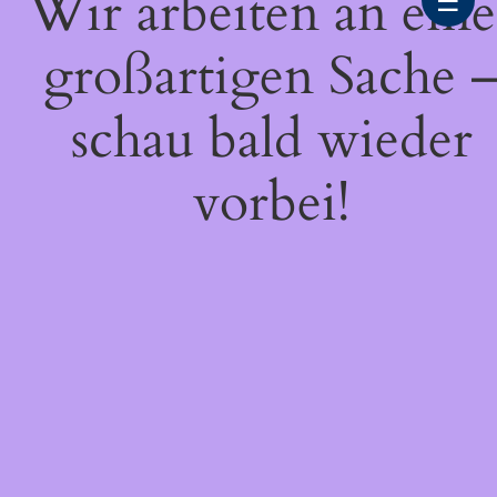
Wir arbeiten an eine
☰
großartigen Sache 
schau bald wieder
vorbei!