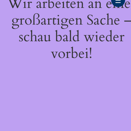
Wir arbeiten an eine
☰
großartigen Sache 
schau bald wieder
vorbei!