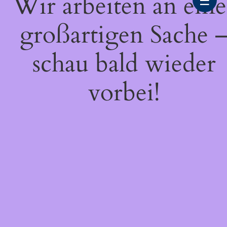
Wir arbeiten an eine
☰
großartigen Sache 
schau bald wieder
vorbei!