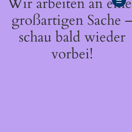
Wir arbeiten an eine
☰
großartigen Sache 
schau bald wieder
vorbei!