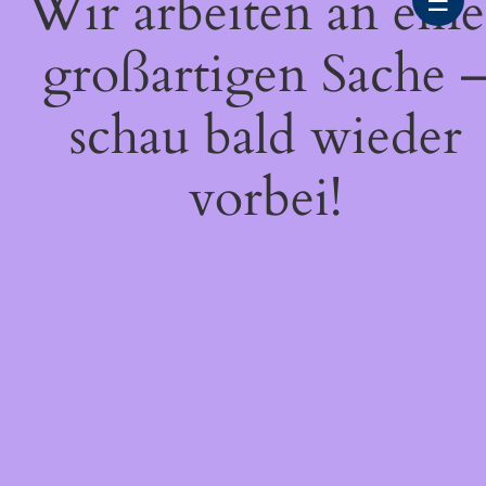
Wir arbeiten an eine
☰
großartigen Sache 
schau bald wieder
vorbei!