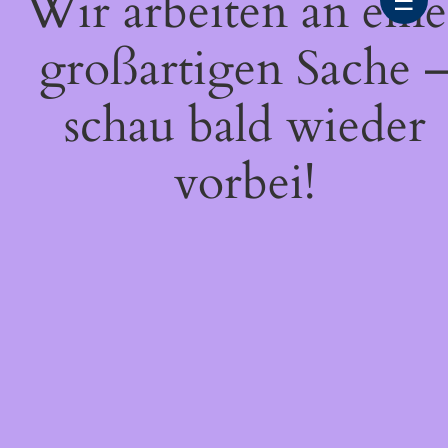
Wir arbeiten an eine
☰
großartigen Sache 
schau bald wieder
vorbei!