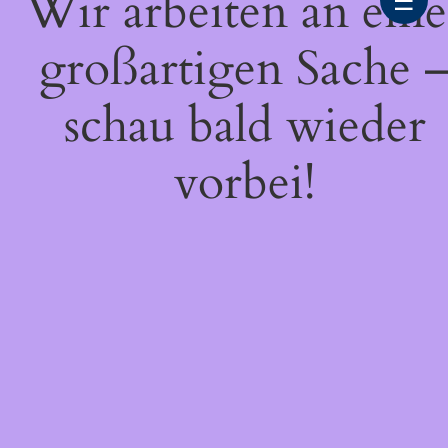
Wir arbeiten an eine
☰
großartigen Sache 
schau bald wieder
vorbei!