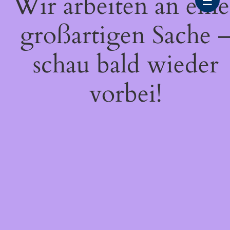
Wir arbeiten an eine
☰
großartigen Sache 
schau bald wieder
vorbei!