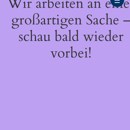
Wir arbeiten an eine
☰
großartigen Sache 
schau bald wieder
vorbei!