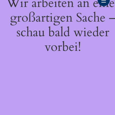
Wir arbeiten an eine
☰
großartigen Sache 
schau bald wieder
vorbei!