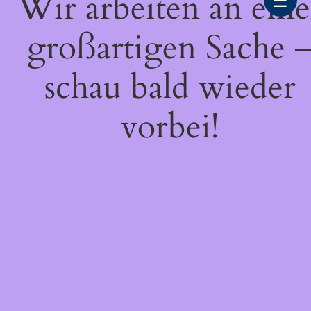
Wir arbeiten an eine
☰
großartigen Sache 
schau bald wieder
vorbei!