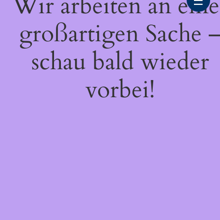
Wir arbeiten an eine
☰
großartigen Sache 
schau bald wieder
vorbei!