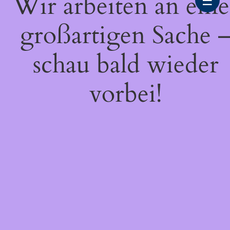
Wir arbeiten an eine
☰
großartigen Sache 
schau bald wieder
vorbei!