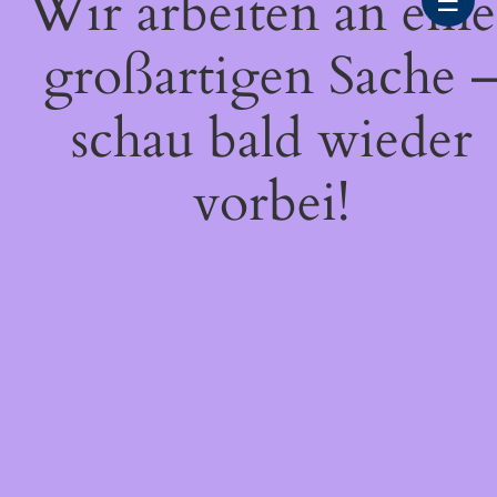
Wir arbeiten an eine
☰
großartigen Sache 
schau bald wieder
vorbei!