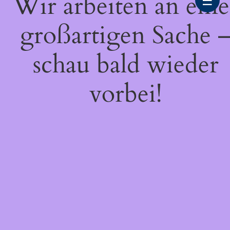
Wir arbeiten an eine
☰
großartigen Sache 
schau bald wieder
vorbei!