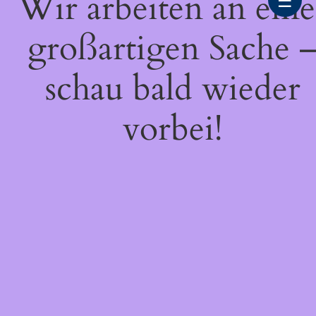
Wir arbeiten an eine
☰
großartigen Sache 
schau bald wieder
vorbei!