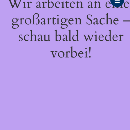
Wir arbeiten an eine
☰
großartigen Sache 
schau bald wieder
vorbei!