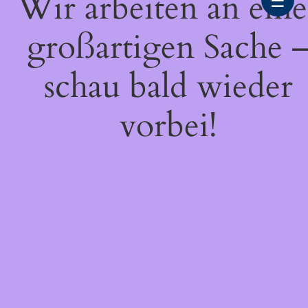
Wir arbeiten an eine
☰
großartigen Sache 
schau bald wieder
vorbei!