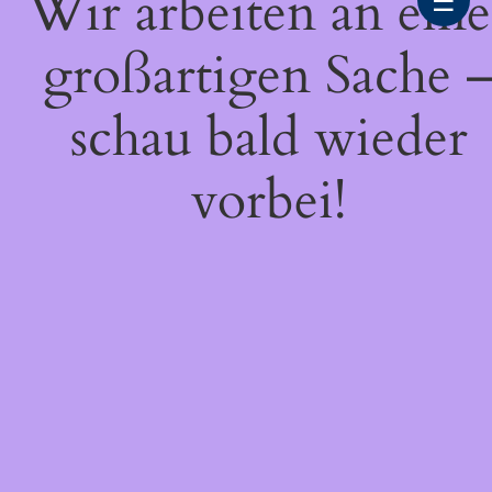
Wir arbeiten an eine
☰
großartigen Sache 
schau bald wieder
vorbei!