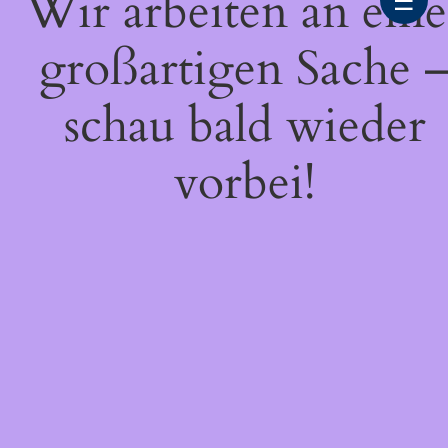
Wir arbeiten an eine
☰
großartigen Sache 
schau bald wieder
vorbei!