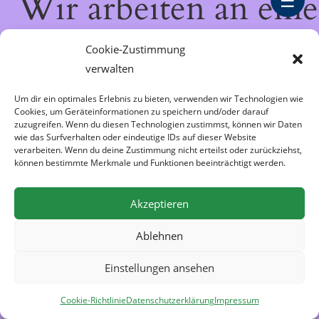
Wir arbeiten an eine
☰
großartigen Sache 
Cookie-Zustimmung
verwalten
schau bald wieder
Um dir ein optimales Erlebnis zu bieten, verwenden wir Technologien wie
Cookies, um Geräteinformationen zu speichern und/oder darauf
vorbei!
zuzugreifen. Wenn du diesen Technologien zustimmst, können wir Daten
wie das Surfverhalten oder eindeutige IDs auf dieser Website
verarbeiten. Wenn du deine Zustimmung nicht erteilst oder zurückziehst,
können bestimmte Merkmale und Funktionen beeinträchtigt werden.
Akzeptieren
Ablehnen
Einstellungen ansehen
Cookie-Richtlinie
Datenschutzerklärung
Impressum