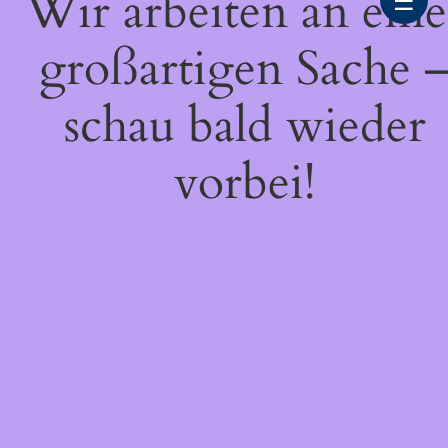
Wir arbeiten an eine
☰
großartigen Sache 
schau bald wieder
vorbei!