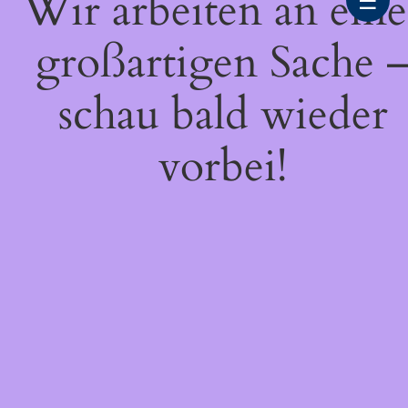
Wir arbeiten an eine
☰
großartigen Sache 
schau bald wieder
vorbei!