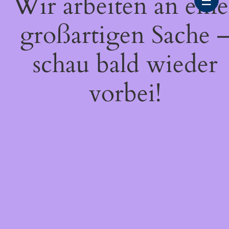
Wir arbeiten an eine
☰
großartigen Sache 
schau bald wieder
vorbei!