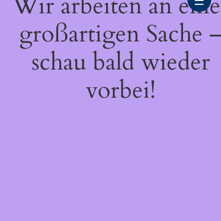
Wir arbeiten an eine
☰
großartigen Sache 
schau bald wieder
vorbei!