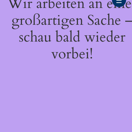
Wir arbeiten an eine
☰
großartigen Sache 
schau bald wieder
vorbei!