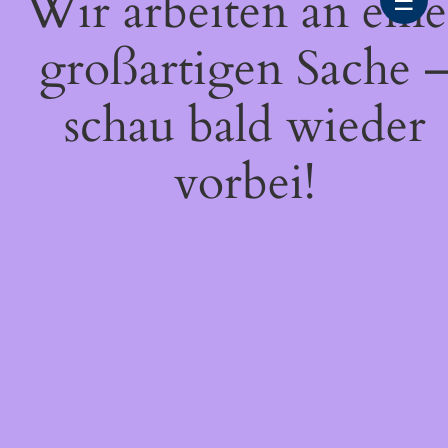
Wir arbeiten an eine
☰
großartigen Sache 
schau bald wieder
vorbei!