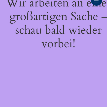
Wir arbeiten an eine
☰
großartigen Sache 
schau bald wieder
vorbei!