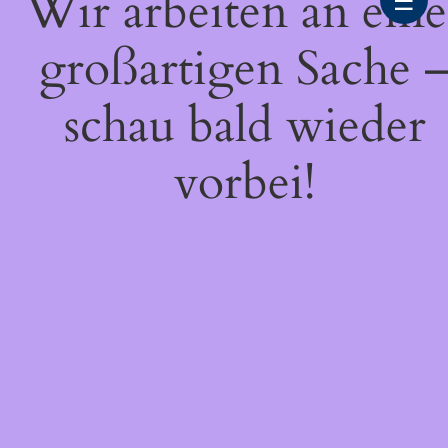
Wir arbeiten an eine
☰
großartigen Sache 
schau bald wieder
vorbei!