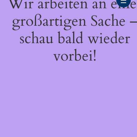
Wir arbeiten an eine
☰
großartigen Sache 
schau bald wieder
vorbei!