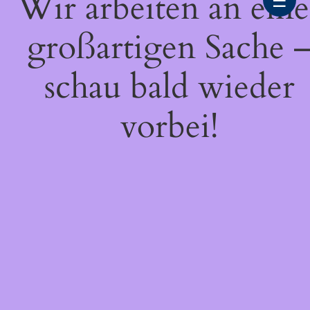
Wir arbeiten an eine
☰
großartigen Sache 
schau bald wieder
vorbei!