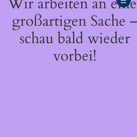
Wir arbeiten an eine
☰
großartigen Sache 
schau bald wieder
vorbei!