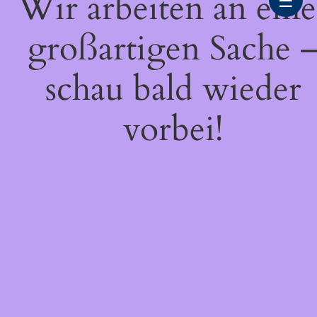
Wir arbeiten an eine
☰
großartigen Sache 
schau bald wieder
vorbei!