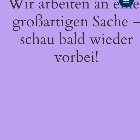
Wir arbeiten an eine
☰
großartigen Sache 
schau bald wieder
vorbei!