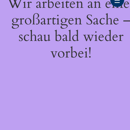
Wir arbeiten an eine
☰
großartigen Sache 
schau bald wieder
vorbei!