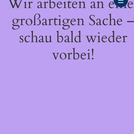
Wir arbeiten an eine
☰
großartigen Sache 
schau bald wieder
vorbei!