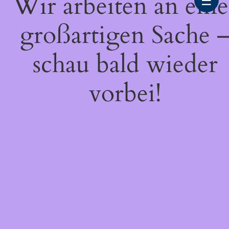
Wir arbeiten an eine
☰
großartigen Sache 
schau bald wieder
vorbei!