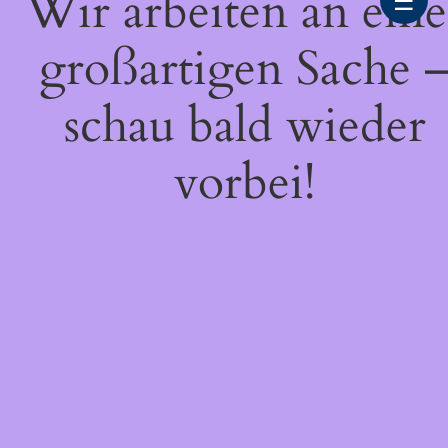
Wir arbeiten an eine
☰
großartigen Sache 
schau bald wieder
vorbei!