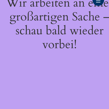
Wir arbeiten an eine
☰
großartigen Sache 
schau bald wieder
vorbei!