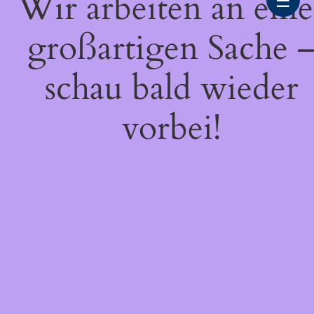
Wir arbeiten an eine
☰
großartigen Sache 
schau bald wieder
vorbei!