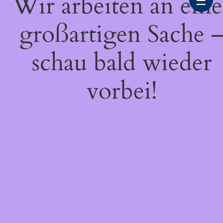
Wir arbeiten an eine
☰
großartigen Sache 
schau bald wieder
vorbei!