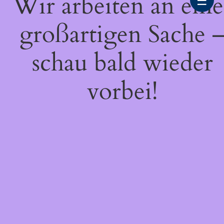
Wir arbeiten an eine
☰
großartigen Sache 
schau bald wieder
vorbei!