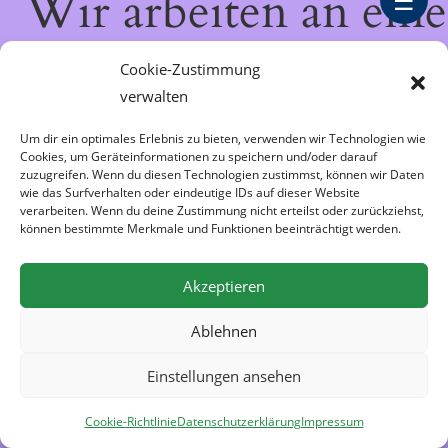
Wir arbeiten an eine
☰
großartigen Sache 
Cookie-Zustimmung
verwalten
schau bald wieder
Um dir ein optimales Erlebnis zu bieten, verwenden wir Technologien wie
Cookies, um Geräteinformationen zu speichern und/oder darauf
vorbei!
zuzugreifen. Wenn du diesen Technologien zustimmst, können wir Daten
wie das Surfverhalten oder eindeutige IDs auf dieser Website
verarbeiten. Wenn du deine Zustimmung nicht erteilst oder zurückziehst,
können bestimmte Merkmale und Funktionen beeinträchtigt werden.
Akzeptieren
Ablehnen
Einstellungen ansehen
Cookie-Richtlinie
Datenschutzerklärung
Impressum