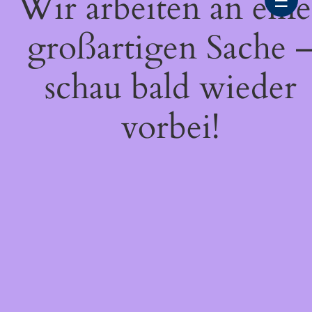
Wir arbeiten an eine
☰
großartigen Sache 
schau bald wieder
vorbei!