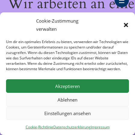
Wir arbeiten an eine
☰
großartigen Sache 
Cookie-Zustimmung
verwalten
schau bald wieder
Um dir ein optimales Erlebnis zu bieten, verwenden wir Technologien wie
Cookies, um Geräteinformationen zu speichern und/oder darauf
vorbei!
zuzugreifen. Wenn du diesen Technologien zustimmst, können wir Daten
wie das Surfverhalten oder eindeutige IDs auf dieser Website
verarbeiten. Wenn du deine Zustimmung nicht erteilst oder zurückziehst,
können bestimmte Merkmale und Funktionen beeinträchtigt werden.
Akzeptieren
Ablehnen
Einstellungen ansehen
Cookie-Richtlinie
Datenschutzerklärung
Impressum